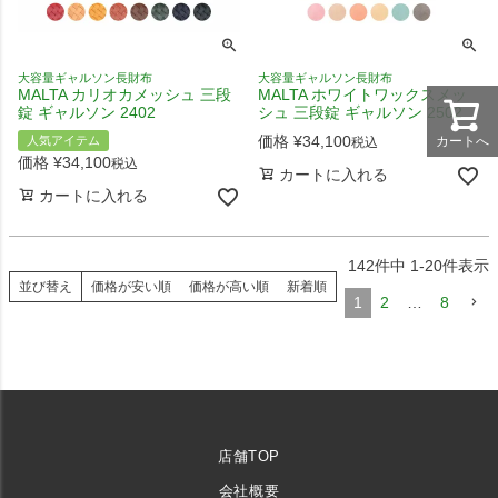
大容量ギャルソン長財布
大容量ギャルソン長財布
MALTA カリオカメッシュ 三段
MALTA ホワイトワックスメッ
錠 ギャルソン 2402
シュ 三段錠 ギャルソン 2502
価格
¥
34,100
人気アイテム
カートへ
税込
価格
¥
34,100
税込
カートに入れる
カートに入れる
142
件中
1
-
20
件表示
並び替え
価格が安い順
価格が高い順
新着順
1
2
…
8
店舗TOP
会社概要