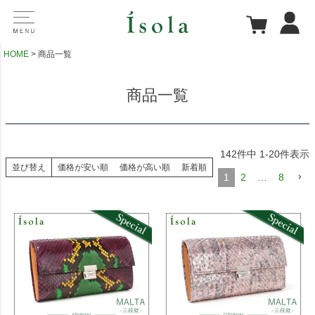
HOME
商品一覧
商品一覧
142
件中
1
-
20
件表示
並び替え
価格が安い順
価格が高い順
新着順
1
2
…
8