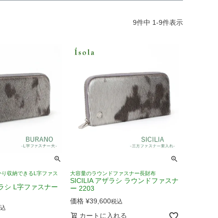
9
件中
1
-
9
件表示
かり収納できるL字ファス
大容量のラウンドファスナー長財布
SICILIA アザラシ ラウンドファスナ
ザラシ L字ファスナー
ー 2203
価格
¥
39,600
税込
込
カートに入れる