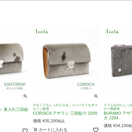
小さくてもしっかり入る。コンパクトなギャ
スリムなのにしっ
ラシ 束入れ三段錠
ルソン財布
ナー長財布
CORSICA アザラシ 三段錠小 2209
BURANO ア
大 2204
価格
¥
35,200
税込
価格
¥
34,100
税
カートに入れる