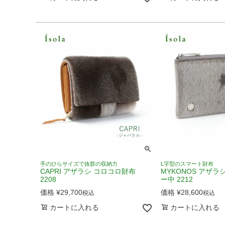
手のひらサイズで抜群の収納力
L字型のスマート財布
CAPRI アザラシ コロコロ財布
MYKONOS アザラ
2208
ー中 2212
価格
¥
29,700
価格
¥
28,600
税込
税込
カートに入れる
カートに入れる