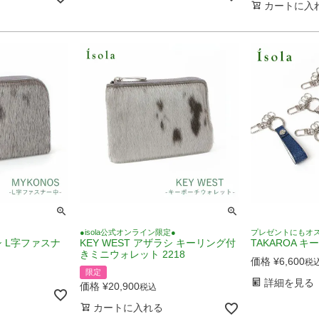
カートに入
●isola公式オンライン限定●
プレゼントにもオ
シ L字ファスナ
KEY WEST アザラシ キーリング付
TAKAROA キ
きミニウォレット 2218
価格
¥
6,600
税
限定
詳細を見る
価格
¥
20,900
税込
カートに入れる