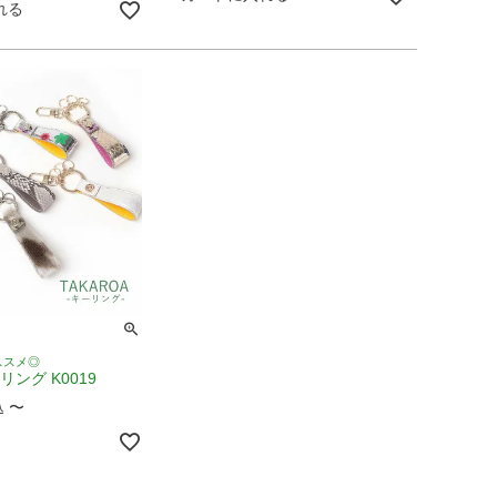
れる
ススメ◎
ーリング K0019
〜
込