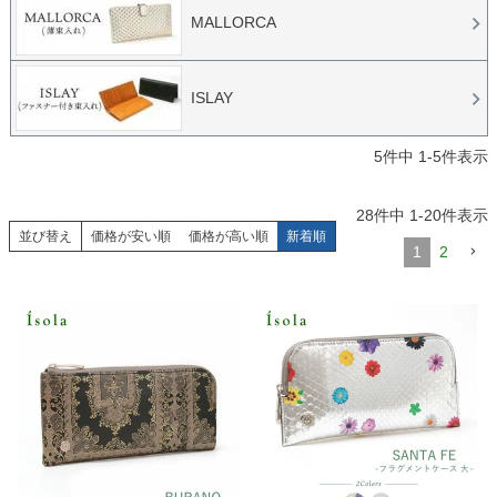
MALLORCA
ISLAY
5
件中
1
-
5
件表示
28
件中
1
-
20
件表示
並び替え
価格が安い順
価格が高い順
新着順
1
2