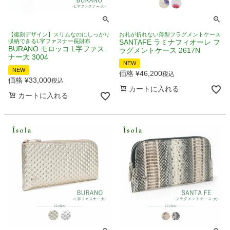
【復刻デザイン】スリムなのにしっかり
お札が折れない薄型フラグメントケース
収納できるL字ファスナー長財布
SANTAFE ラミナフィオーレ フ
BURANO モロッコ L字ファス
ラグメントケース 2617N
ナー大 3004
NEW
NEW
価格
¥
46,200
税込
価格
¥
33,000
税込
カートに入れる
カートに入れる