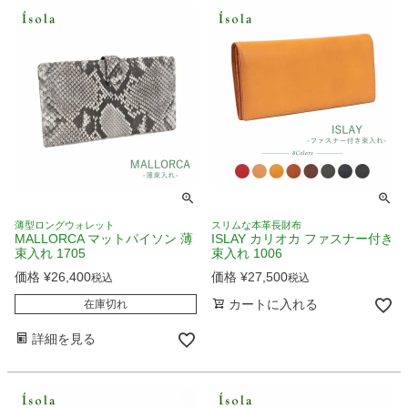
薄型ロングウォレット
スリムな本革長財布
MALLORCA マットパイソン 薄
ISLAY カリオカ ファスナー付き
束入れ 1705
束入れ 1006
価格
¥
26,400
価格
¥
27,500
税込
税込
カートに入れる
在庫切れ
詳細を見る