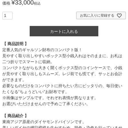
¥
33,000
価格
税込
お気に入りに登録する
カートに入れる
【 商品説明 】
定番人気のギャルソン財布のコンパクト版！
見やすく取り出しやすいボックス型小銭入れはそのままに、お札は
二つ折りでスマートに収納。
コンパクトながらも大きく開くボックス型のコインケースで、小銭
が見やすく取り出しもスムーズ。レジ前でも慌てず、サッとお会計
ができます。
必要なものだけをコンパクトに持ちたい方にピッタリの、毎日使い
たくなる“ちょうどいい”お財布です。
※画像はサンプルです。それぞれ表情が異なります。
お選びいただけませんので予めご了承ください。
【 商品紹介 】
東南アジア原産のダイヤモンドパイソンです。
美しいダイヤの網目模様を生かすため。脱色・染色を行っていませ